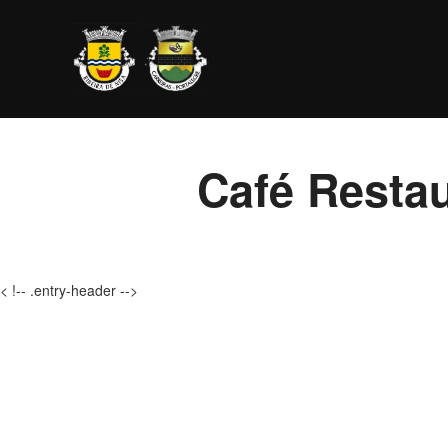
Ir
para
o
conteúdo
Café Resta
< !-- .entry-header -->