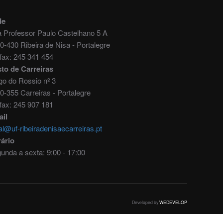
de
 Professor Paulo Castelhano 5 A
0-430 Ribeira de Nisa - Portalegre
./fax: 245 341 454
to de Carreiras
go do Rossio nº 3
0-355 Carreiras - Portalegre
./fax: 245 907 181
il
al@uf-ribeiradenisaecarreiras.pt
ário
unda a sexta: 9:00 - 17:00
Developed by
WEDEVELOP