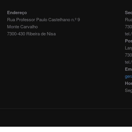
Endereço
Se
Rua Professor Paulo Castelhano n.º 9
Rua
Monte Carvalho
730
7300-430 Ribeira de Nisa
tel
Pos
Lar
730
tel
Ema
ger
Hor
Seg