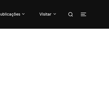
Pesquise
ublicações
Visitar
Toggle sidebar
por: