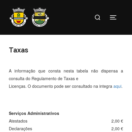
Ir
para
Pesquise
o
Toggle s
por:
conteúdo
Taxas
A informação que consta nesta tabela não dispensa a
consulta do Regulamento de Taxas e
Licenças. O documento pode ser consultado na integra
aqui
.
Serviços Administrativos
Atestados
2,00 €
Declarações
2,00 €