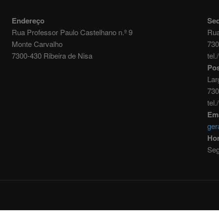
Endereço
Se
Rua Professor Paulo Castelhano n.º 9
Rua
Monte Carvalho
730
7300-430 Ribeira de Nisa
tel
Pos
Lar
730
tel
Ema
ger
Hor
Seg