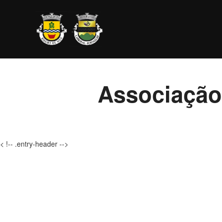
Ir
para
o
conteúdo
Associação
< !-- .entry-header -->