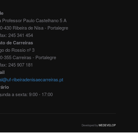
de
 Professor Paulo Castelhano 5 A
0-430 Ribeira de Nisa - Portalegre
./fax: 245 341 454
to de Carreiras
go do Rossio nº 3
0-355 Carreiras - Portalegre
./fax: 245 907 181
il
al@uf-ribeiradenisaecarreiras.pt
ário
unda a sexta: 9:00 - 17:00
Developed by
WEDEVELOP