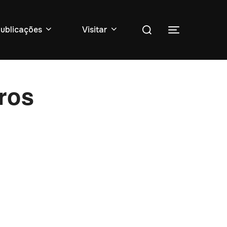
Pesquise
ublicações
Visitar
Toggle sidebar
por:
ros