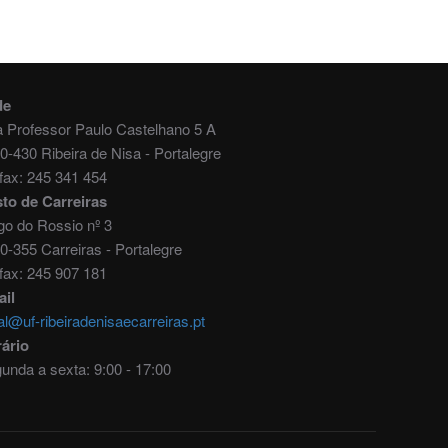
de
 Professor Paulo Castelhano 5 A
0-430 Ribeira de Nisa - Portalegre
./fax: 245 341 454
to de Carreiras
go do Rossio nº 3
0-355 Carreiras - Portalegre
./fax: 245 907 181
il
al@uf-ribeiradenisaecarreiras.pt
ário
unda a sexta: 9:00 - 17:00