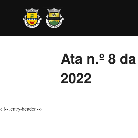
Ir
para
o
conteúdo
Ata n.º 8 d
2022
< !-- .entry-header -->