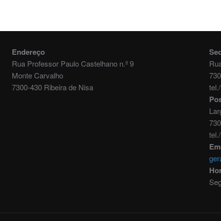
Endereço
Se
Rua Professor Paulo Castelhano n.º 9
Rua
Monte Carvalho
730
7300-430 Ribeira de Nisa
tel
Pos
Lar
730
tel
Ema
ger
Hor
Seg