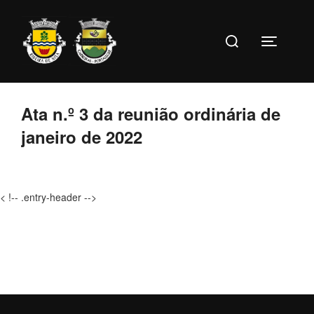
Ir
para
Pesquise
o
Toggle s
por:
conteúdo
Ata n.º 3 da reunião ordinária de
janeiro de 2022
< !-- .entry-header -->