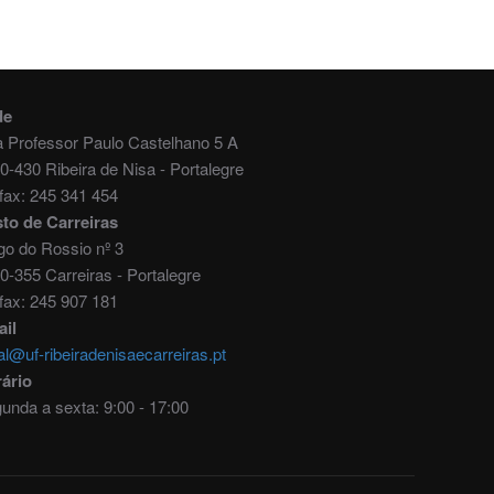
de
 Professor Paulo Castelhano 5 A
0-430 Ribeira de Nisa - Portalegre
./fax: 245 341 454
to de Carreiras
go do Rossio nº 3
0-355 Carreiras - Portalegre
./fax: 245 907 181
il
al@uf-ribeiradenisaecarreiras.pt
ário
unda a sexta: 9:00 - 17:00