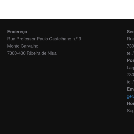
Endereço
Se
Rua Professor Paulo Castelhano n.º 9
Rua
Monte Carvalho
730
7300-430 Ribeira de Nisa
tel
Pos
Lar
730
tel
Ema
ger
Hor
Seg