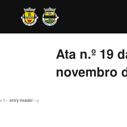
Ir
para
o
conteúdo
Ata n.º 19 
novembro d
< !-- .entry-header -->