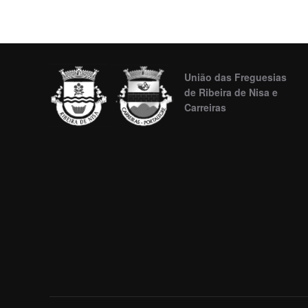
União das Freguesias
de Ribeira de Nisa e
Carreiras