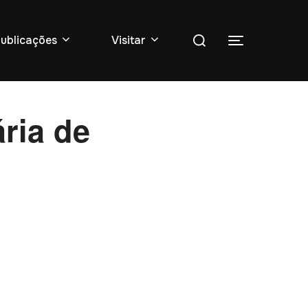
Pesquise
ublicações
Visitar
Toggle sidebar
por:
ária de