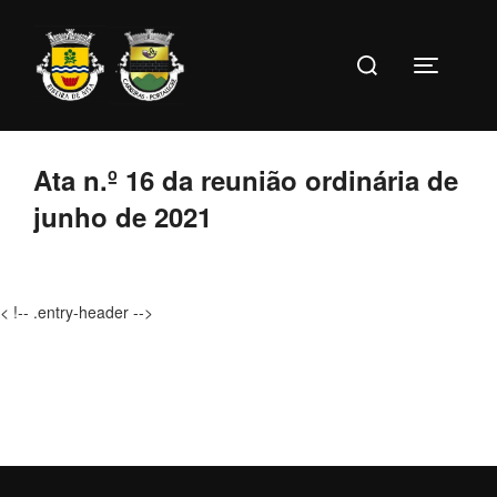
Ir
para
Pesquise
o
Toggle s
por:
conteúdo
Ata n.º 16 da reunião ordinária de
junho de 2021
< !-- .entry-header -->