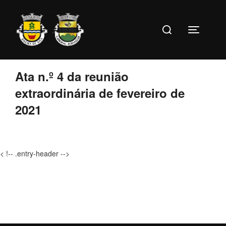
Ir
para
Pesquise
o
Toggle s
por:
conteúdo
Ata n.º 4 da reunião
extraordinária de fevereiro de
2021
< !-- .entry-header -->