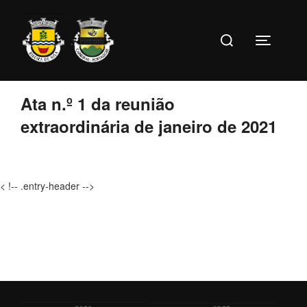
Ir
para
Pesquise
o
Toggle s
por:
conteúdo
Ata n.º 1 da reunião
extraordinária de janeiro de 2021
< !-- .entry-header -->