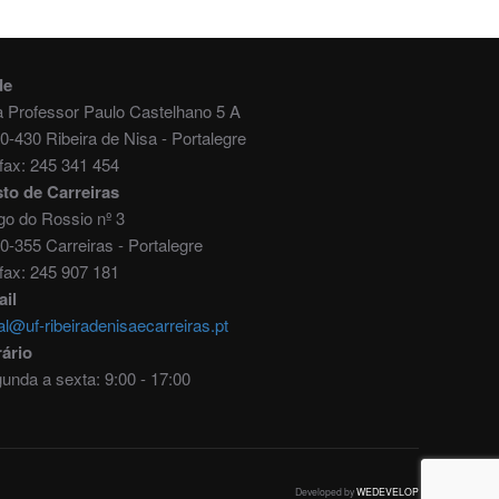
de
 Professor Paulo Castelhano 5 A
0-430 Ribeira de Nisa - Portalegre
./fax: 245 341 454
to de Carreiras
go do Rossio nº 3
0-355 Carreiras - Portalegre
./fax: 245 907 181
il
al@uf-ribeiradenisaecarreiras.pt
ário
unda a sexta: 9:00 - 17:00
Developed by
WEDEVELOP