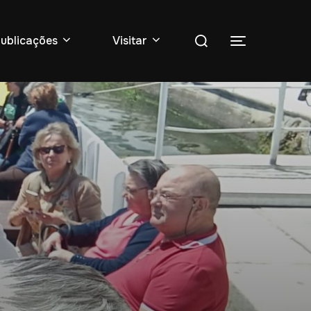
Pesquise
ublicações
Visitar
Toggle sidebar
por: