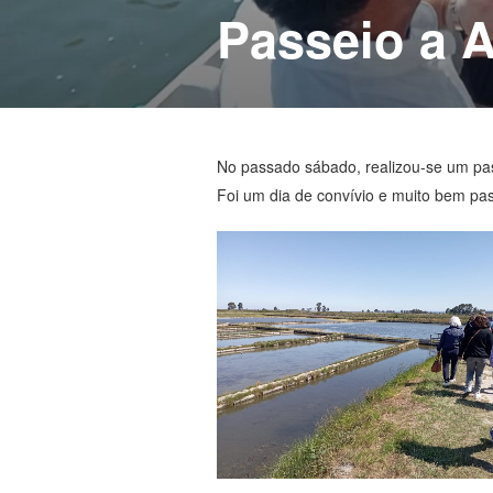
Passeio a A
< !-- .entry-header -->
No passado sábado, realizou-se um pas
Foi um dia de convívio e muito bem pa