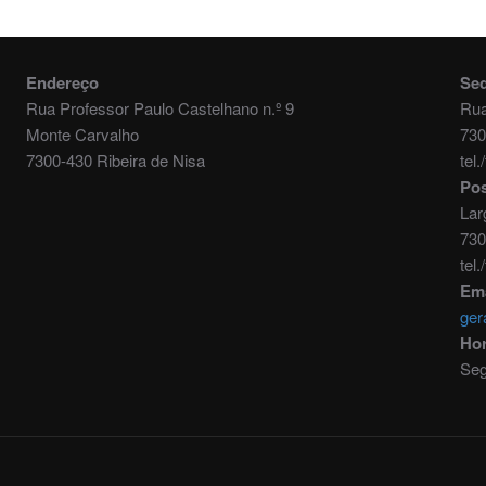
Endereço
Se
Rua Professor Paulo Castelhano n.º 9
Rua
Monte Carvalho
730
7300-430 Ribeira de Nisa
tel
Pos
Lar
730
tel
Ema
ger
Hor
Seg