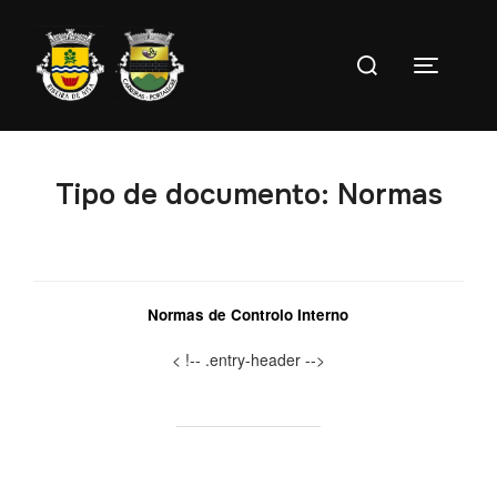
Ir
para
Pesquise
o
Toggle s
por:
conteúdo
Tipo de documento:
Normas
Normas de Controlo Interno
< !-- .entry-header -->