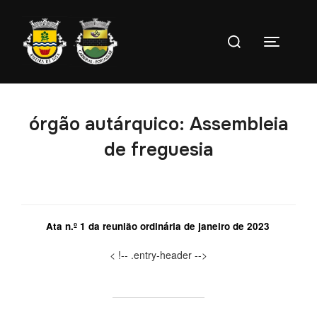
Ir
para
Pesquise
o
Toggle s
por:
conteúdo
órgão autárquico:
Assembleia
de freguesia
Ata n.º 1 da reunião ordinária de janeiro de 2023
< !-- .entry-header -->